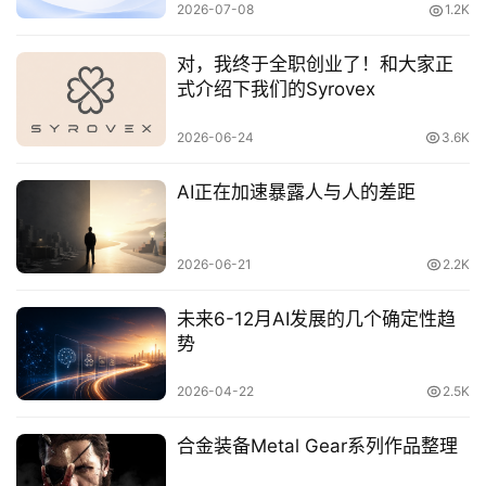
2026-07-08
1.2K
念
对，我终于全职创业了！和大家正
推
式介绍下我们的Syrovex
登录
注册
荐
&
2026-06-24
3.6K
工
具
AI正在加速暴露人与人的差距
关
2026-06-21
2.2K
于
&
未来6-12月AI发展的几个确定性趋
留
势
言
2026-04-22
2.5K
合金装备Metal Gear系列作品整理