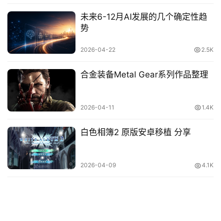
碎
念
未来6-12月AI发展的几个确定性趋
势
推
登录
注册
2026-04-22
2.5K
荐
&
合金装备Metal Gear系列作品整理
工
具
2026-04-11
1.4K
关
于
白色相簿2 原版安卓移植 分享
&
留
言
2026-04-09
4.1K