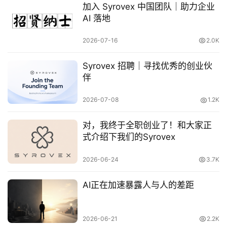
加入 Syrovex 中国团队｜助力企业
AI 落地
2026-07-16
2.0K
Syrovex 招聘｜寻找优秀的创业伙
伴
原
2026-07-08
1.2K
创
专
对，我终于全职创业了！和大家正
栏
式介绍下我们的Syrovex
行
2026-06-24
3.7K
业
动
AI正在加速暴露人与人的差距
态
碎
2026-06-21
2.2K