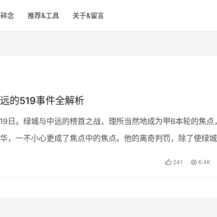
碎碎念
推荐&工具
关于&留言
远的519事件全解析
5月19日。绿城与中远的榜首之战，理所当然地成为甲B本轮的焦点
华，一不小心更成了焦点中的焦点。他的离奇判罚，除了使绿城
，还让组委会忙得焦头烂额，因为两地球迷的对峙，…
241
6.4K