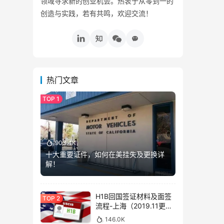
领域寻求新的创业机会。热衷于从零到一的
创造与实践，若有共鸣，欢迎交流！
热门文章
903.4K
十大重要证件，如何在美挂失及更换详
解！
H1B回国签证材料及面签
流程-上海（2019.11更
新）
146.0K