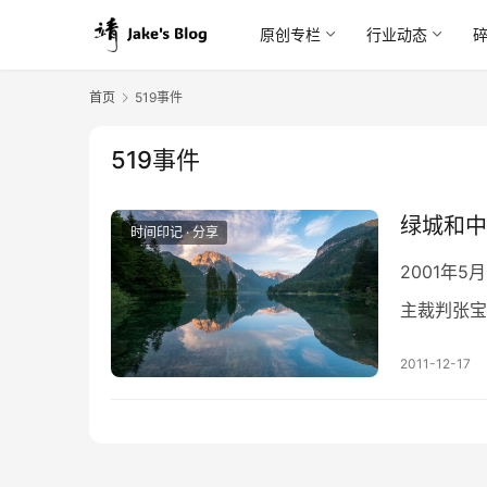
原创专栏
行业动态
首页
519事件
519事件
绿城和中
时间印记 · 分享
2001年
主裁判张宝
员怒不可遏
2011-12-17