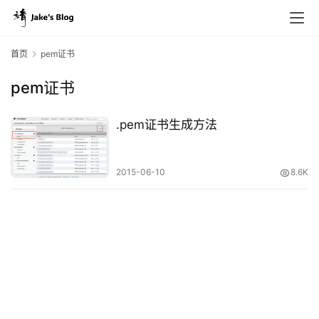
首页
pem证书
pem证书
原
创
.pem证书生成方法
专
栏
2015-06-10
8.6K
行
业
动
态
碎
碎