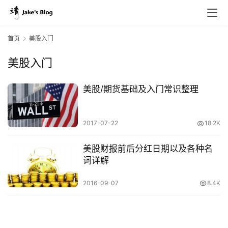
首页
美股入门
美股入门
原
创
美股/期货基础及入门常识整理
专
栏
2017-07-22
18.2K
行
美股财报前后分红日期以及各种名
业
词详解
动
态
2016-09-07
8.4K
碎
碎