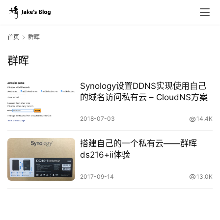
首页
群晖
群晖
原
创
Synology设置DDNS实现使用自己
专
的域名访问私有云 – CloudNS方案
栏
2018-07-03
14.4K
行
搭建自己的一个私有云——群晖
业
ds216+ii体验
动
态
2017-09-14
13.0K
碎
碎