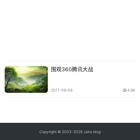
念
推
登录
注册
荐
&
工
具
关
围观360腾讯大战
于
&
留
2011-09-06
4.6K
言
Copyright © 2003-2026
Jake blog