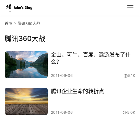
首页
腾讯360大战
腾讯360大战
原
创
金山、可牛、百度、遨游发布了什
专
么？
栏
2011-09-06
5.1K
行
腾讯企业生命的转折点
业
动
态
2011-09-06
5.0K
碎
碎