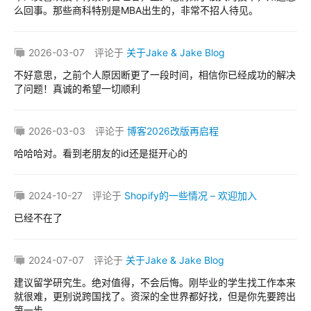
碎
么回事。那些商科特别是MBA出生的，非常不招人待见。
碎
念
2026-03-07
评论于
关于Jake & Jake Blog
不好意思，之前个人原因断更了一段时间，相信你已经成功的解决
推
登录
注册
了问题！真诚的希望一切顺利
荐
&
工
2026-03-03
评论于
博客2026改版再启程
具
哈哈哈对。看到老朋友的id还是挺开心的
关
2024-10-27
评论于
Shopify的一些情况 – 欢迎加入
于
&
已经不在了
留
言
2024-07-07
评论于
关于Jake & Jake Blog
建议留学研究生。绝对值得，不会后悔。刚毕业的学生找工作本来
就很难，更别说跨国找了。资深的全世界都好找，但是你先要跨出
第一步