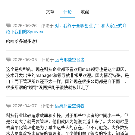
文章
评论
收藏
2026-06-26
评论于
对，我终于全职创业了！和大家正式介
绍下我们的Syrovex
哈哈哈多谢多谢！
2026-06-05
评论于
远离那些空谈者
原
创
这个是典型的。现在科技企业都不喜欢用mba领导也是这个原因，
技术开发出生的manager和领导就非常受欢迎。国内情况特殊，是
专
自上而下管理所以还不太一样，国外现在很多公司都是自下而上，
栏
很多所谓的“领导”没两把刷子很快就被赶走了
行
2026-04-07
评论于
远离那些空谈者
业
动
科技行业比较追求效率和实操，对于那些空谈者的空间小一些，但
态
是公司大了就需要管理，他们就因为能说会道上来了。大公司尽量
去扁平化管理也是为了减少这些人的存在，但不可避免。大多数技
术人员喜欢技术背景的管理者，至少他们做了很久的技术，知道怎