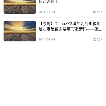
自己的帖子
&
工
2015-04-01
7.3K
具
【原创】DiscuzX3增加判断邮箱地
关
址决定是否需要填写邀请码——邀
于
请码+邮箱双重认证
&
2014-07-14
5.2K
留
言