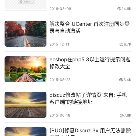
2016-03-08
14.8K
原
创
解决整合 UCenter 首次注册同步登
专
录与自动激活
栏
2015-12-11
6.7K
行
ecshop在php5.3以上运行提示问题
业
修改大全
动
态
2015-08-28
6.4K
碎
discuz修改帖子详情页“来自: 手机
碎
客户端”的链接地址
念
2015-06-18
7.8K
推
登录
注册
[BUG]修复Discuz 3x 用户无法删除
荐