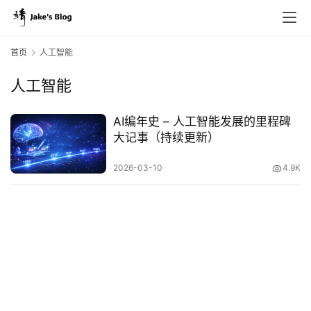
首页
人工智能
人工智能
原
创
AI编年史 – 人工智能发展的里程碑
专
大记事（持续更新）
栏
2026-03-10
4.9K
行
业
动
态
碎
碎