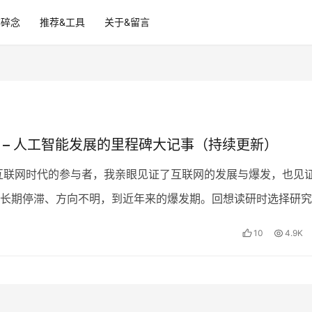
碎碎念
推荐&工具
关于&留言
史 – 人工智能发展的里程碑大记事（持续更新）
互联网时代的参与者，我亲眼见证了互联网的发展与爆发，也见
长期停滞、方向不明，到近年来的爆发期。回想读研时选择研究
人工智能还在争论究竟是生物智能还是数据智能更为正确；…
10
4.9K