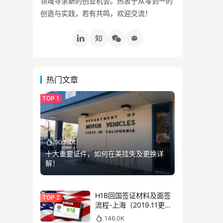
领域寻求新的创业机会。热衷于从零到一的
创造与实践，若有共鸣，欢迎交流！
热门文章
903.4K
十大重要证件，如何在美挂失及更换详
解！
H1B回国签证材料及面签
流程-上海（2019.11更
新）
146.0K