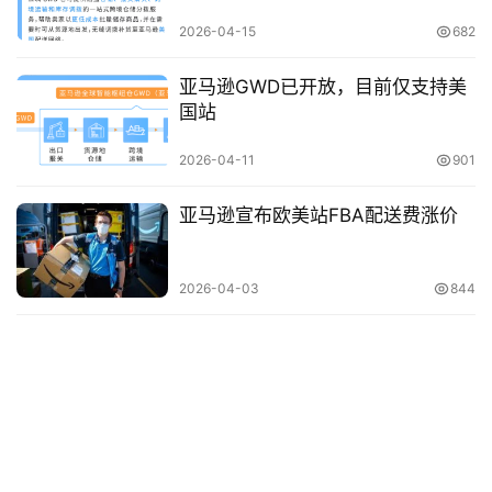
行
业
2026-04-15
682
动
态
亚马逊GWD已开放，目前仅支持美
国站
碎
2026-04-11
901
碎
念
亚马逊宣布欧美站FBA配送费涨价
推
登录
注册
荐
2026-04-03
844
&
工
具
关
于
&