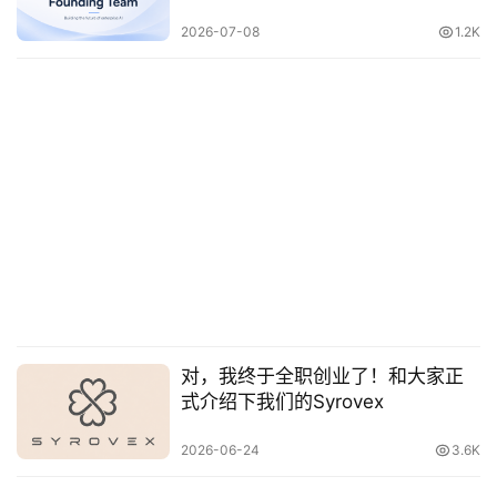
碎
2026-07-08
1.2K
碎
念
推
登录
注册
荐
&
工
具
关
于
&
留
对，我终于全职创业了！和大家正
言
式介绍下我们的Syrovex
2026-06-24
3.6K