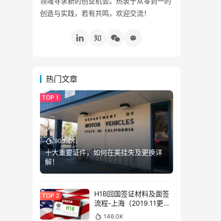
领域寻求新的创业机会。热衷于从零到一的
创造与实践，若有共鸣，欢迎交流！
热门文章
903.4K
十大重要证件，如何在美挂失及更换详
解！
H1B回国签证材料及面签
流程-上海（2019.11更
新）
146.0K