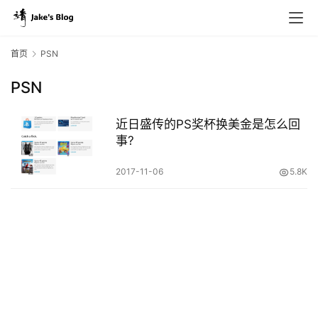
首页
PSN
PSN
原
创
近日盛传的PS奖杯换美金是怎么回
专
事?
栏
2017-11-06
5.8K
行
业
动
态
碎
碎