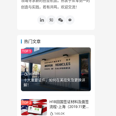
领域寻求新的创业机会。热衷于从零到一的
创造与实践，若有共鸣，欢迎交流！
热门文章
903.4K
十大重要证件，如何在美挂失及更换详
解！
H1B回国签证材料及面签
流程-上海（2019.11更
新）
146.0K