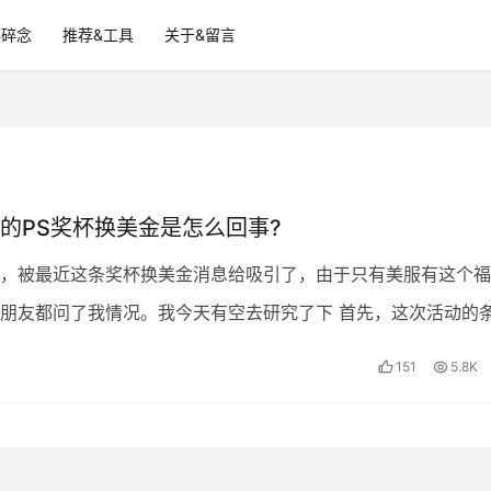
碎碎念
推荐&工具
关于&留言
的PS奖杯换美金是怎么回事?
，被最近这条奖杯换美金消息给吸引了，由于只有美服有这个福
朋友都问了我情况。我今天有空去研究了下 首先，这次活动的
 必须是美服账号 你的IP必须是在北美地区（VPN可以…
151
5.8K