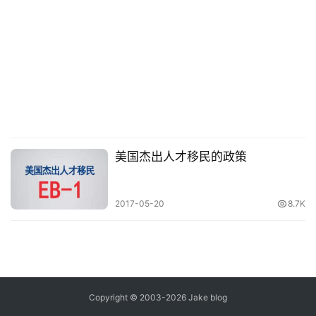
念
推
登录
注册
荐
&
工
具
关
美国杰出人才移民的政策
于
&
留
2017-05-20
8.7K
言
Copyright © 2003-2026
Jake blog