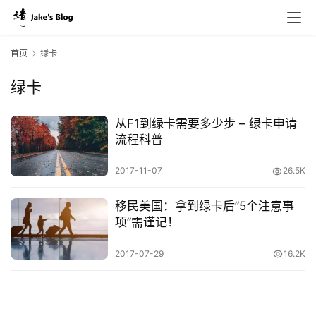
首页
绿卡
绿卡
原
创
从F1到绿卡需要多少步 – 绿卡申请
专
流程科普
栏
2017-11-07
26.5K
行
移民美国：拿到绿卡后”5个注意事
业
项”需谨记！
动
态
2017-07-29
16.2K
碎
碎