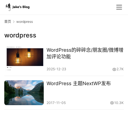
首页
wordpress
wordpress
原
创
WordPress的碎碎念/朋友圈/微博增
专
加评论功能
栏
2025-12-23
2.7K
行
WordPress 主题NextWP发布
业
动
态
2017-11-05
10.3K
碎
碎