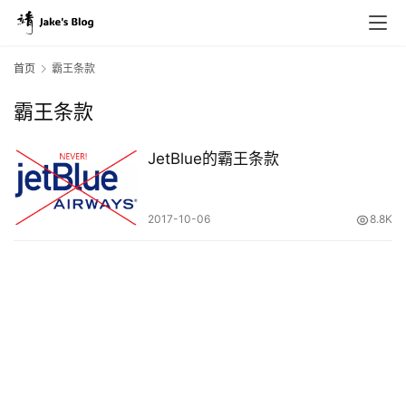
首页
霸王条款
霸王条款
原
创
JetBlue的霸王条款
专
栏
2017-10-06
8.8K
行
业
动
态
碎
碎