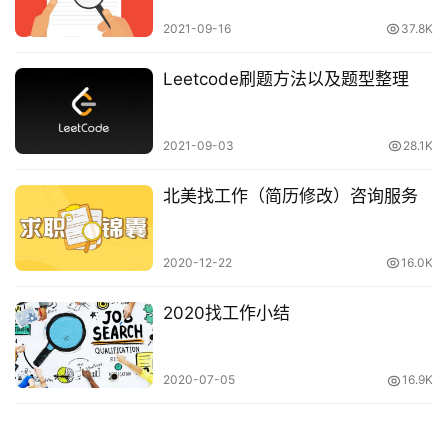
2021-09-16
37.8K
Leetcode刷题方法以及题型整理
原
创
2021-09-03
28.1K
专
栏
北美找工作（简历修改）咨询服务
行
业
2020-12-22
16.0K
动
态
2020找工作小结
碎
2020-07-05
16.9K
碎
念