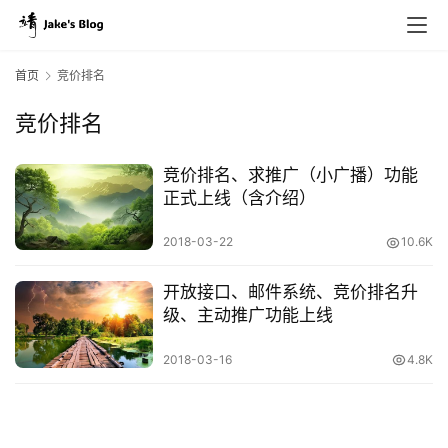
首页
竞价排名
竞价排名
原
创
竞价排名、求推广（小广播）功能
专
正式上线（含介绍）
栏
2018-03-22
10.6K
行
开放接口、邮件系统、竞价排名升
业
级、主动推广功能上线
动
态
2018-03-16
4.8K
碎
碎