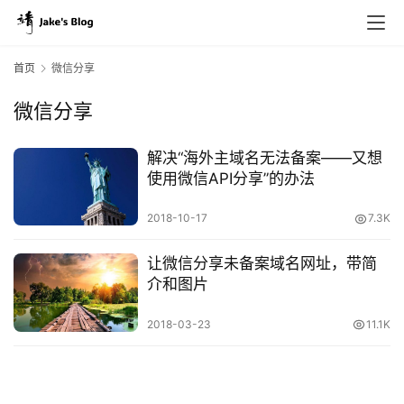
首页
微信分享
微信分享
原
创
解决“海外主域名无法备案——又想
专
使用微信API分享”的办法
栏
2018-10-17
7.3K
行
让微信分享未备案域名网址，带简
业
介和图片
动
态
2018-03-23
11.1K
碎
碎