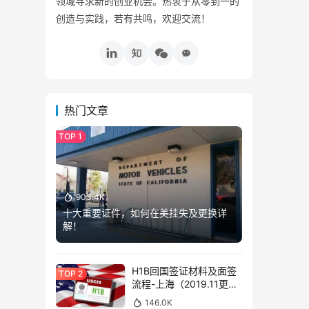
领域寻求新的创业机会。热衷于从零到一的
创造与实践，若有共鸣，欢迎交流！
热门文章
903.4K
十大重要证件，如何在美挂失及更换详
解！
H1B回国签证材料及面签
流程-上海（2019.11更
新）
146.0K