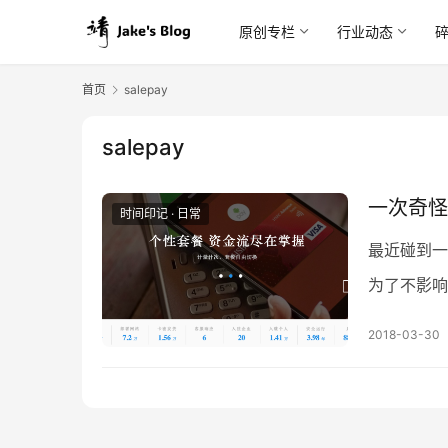
原创专栏
行业动态
首页
salepay
salepay
一次奇怪
时间印记 · 日常
最近碰到一
为了不影响
后，之前的
2018-03-30