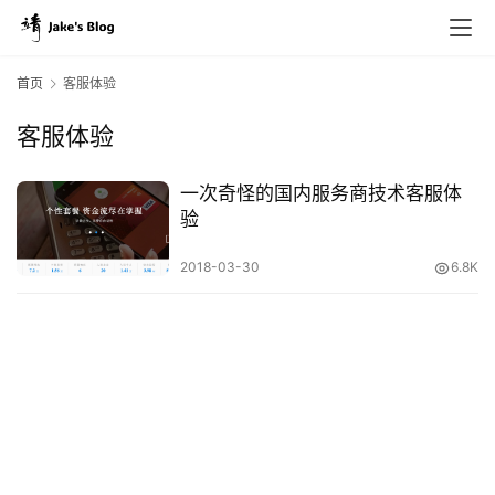
首页
客服体验
客服体验
原
创
一次奇怪的国内服务商技术客服体
专
验
栏
2018-03-30
6.8K
行
业
动
态
碎
碎