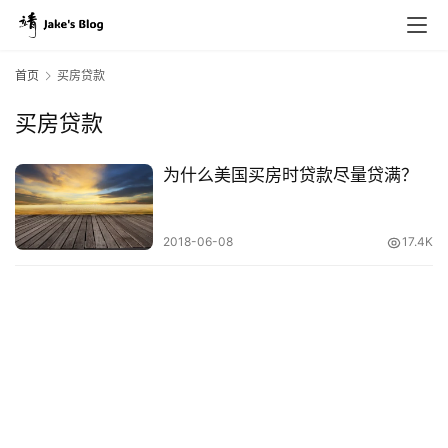
首页
买房贷款
买房贷款
原
创
为什么美国买房时贷款尽量贷满？
专
栏
2018-06-08
17.4K
行
业
动
态
碎
碎