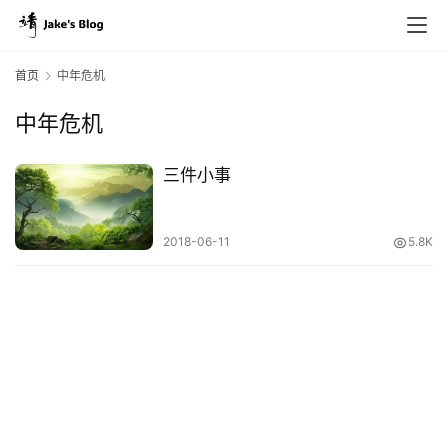
首页
中年危机
中年危机
原
创
三件小事
专
栏
2018-06-11
5.8K
行
业
动
态
碎
碎