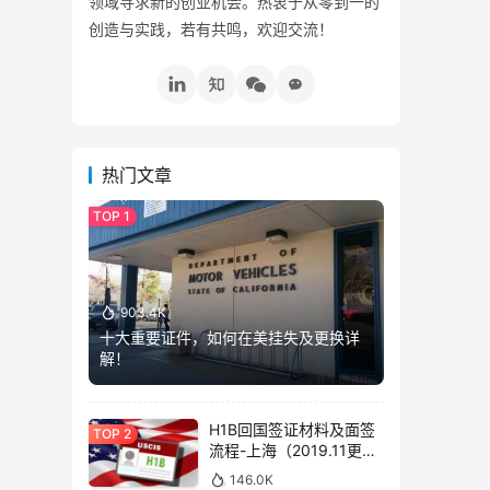
领域寻求新的创业机会。热衷于从零到一的
创造与实践，若有共鸣，欢迎交流！
热门文章
903.4K
十大重要证件，如何在美挂失及更换详
解！
H1B回国签证材料及面签
流程-上海（2019.11更
新）
146.0K