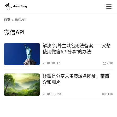
首页
微信API
微信API
原
创
解决“海外主域名无法备案——又想
专
使用微信API分享”的办法
栏
2018-10-17
7.3K
行
让微信分享未备案域名网址，带简
业
介和图片
动
态
2018-03-23
11.1K
碎
碎