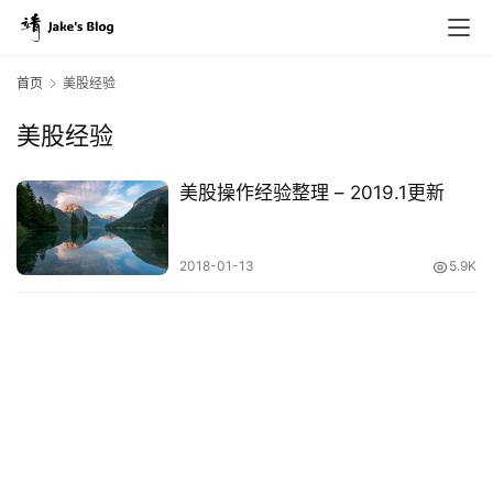
首页
美股经验
美股经验
原
创
美股操作经验整理 – 2019.1更新
专
栏
2018-01-13
5.9K
行
业
动
态
碎
碎