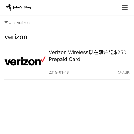
首页
verizon
verizon
原
创
Verizon Wireless现在转户送$250
专
Prepaid Card
栏
2019-01-18
7.3K
行
业
动
态
碎
碎