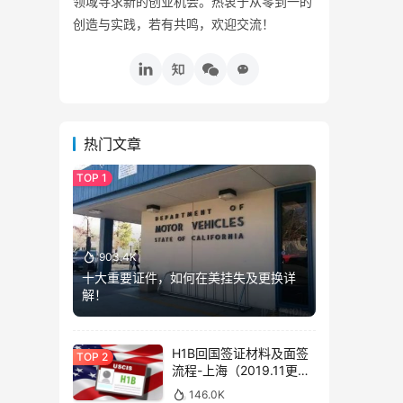
领域寻求新的创业机会。热衷于从零到一的
创造与实践，若有共鸣，欢迎交流！
热门文章
903.4K
十大重要证件，如何在美挂失及更换详
解！
H1B回国签证材料及面签
流程-上海（2019.11更
新）
146.0K