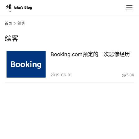
首页
缤客
缤客
原
创
Booking.com预定的一次悲惨经历
专
栏
2019-06-01
5.0K
行
业
动
态
碎
碎