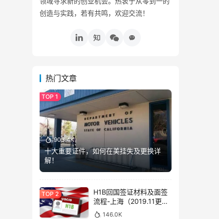
领域寻求新的创业机会。热衷于从零到一的
创造与实践，若有共鸣，欢迎交流！
热门文章
903.4K
十大重要证件，如何在美挂失及更换详
解！
H1B回国签证材料及面签
流程-上海（2019.11更
新）
146.0K