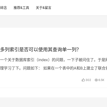
碎碎念
推荐&工具
关于&留言
多列索引是否可以使用其查询单一列？
一个关于数据库索引（index）的问题，一下子被问住了。于是
理学习了下。问题如下： 如果在一个表中的A和B上建立了联合
），那么如果我查询B列的时候，是否会使用这个…
302
6.5K