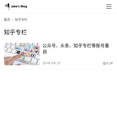
首页
知乎专栏
知乎专栏
原
创
公众号、头条、知乎专栏等账号重
专
启
栏
2019-06-27
6.5K
行
业
动
态
碎
碎