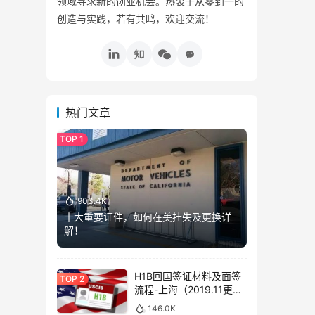
领域寻求新的创业机会。热衷于从零到一的
创造与实践，若有共鸣，欢迎交流！
热门文章
903.4K
十大重要证件，如何在美挂失及更换详
解！
H1B回国签证材料及面签
流程-上海（2019.11更
新）
146.0K