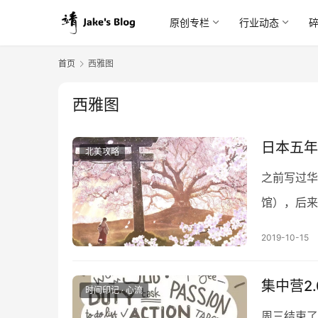
原创专栏
行业动态
首页
西雅图
西雅图
日本五年
北美攻略
之前写过华
馆），后来
大了。刚刚
2019-10-15
集中营2.
时间印记 · 心流
周三结束了