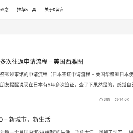
碎碎念
推荐&工具
关于&留言
多次往返申请流程 – 美国西雅图
盛顿领事馆的申请流程（日本签证申请流程 – 美国华盛顿日本
朋友提醒说现在日本有5年多次签证，查了下果然是的，感觉自
搬到西雅图，竟然也有日本领事馆，尝试了申请多次签证…
389
14.0K
0 – 新城市，新生活
为期一个月国内“吹拉弹唱”的生活，飞跃大洋，回到了现实。 