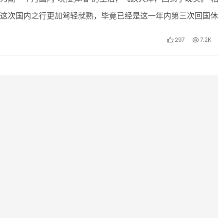
这次国内之行更加驾轻就熟，毕竟已经是这一年内第三次回国休
多刺眼的现象已经感觉到了麻木，虽然依旧感到不适，但毕…
297
7.2K