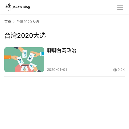
首页
台湾2020大选
台湾2020大选
原
创
聊聊台湾政治
专
栏
2020-01-01
9.9K
行
业
动
态
碎
碎