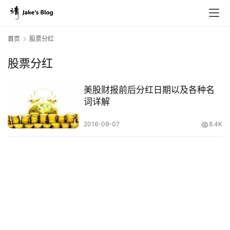
首页
股票分红
股票分红
原
创
美股财报前后分红日期以及各种名
专
词详解
栏
2016-09-07
8.4K
行
业
动
态
碎
碎