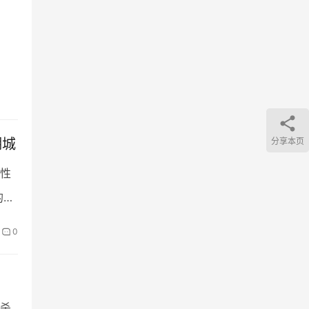
湖城
分享本页
性
的名
0
杀