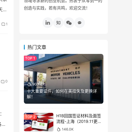
领域寻求新的创业机会。热衷于从零到一的
创造与实践，若有共鸣，欢迎交流！
天也
1
热门文章
0
903.4K
十大重要证件，如何在美挂失及更换详
解！
：
H1B回国签证材料及面签
流程-上海（2019.11更
洛城
新）
146.0K