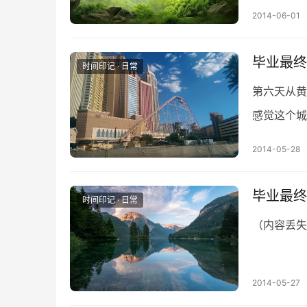
的印象之前
2014-06-01
毕业最终
时间印记 · 日常
第六天从黄
感觉这个城
乘greyh
2014-05-28
毕业最终季
时间印记 · 日常
（内容丢失
2014-05-27