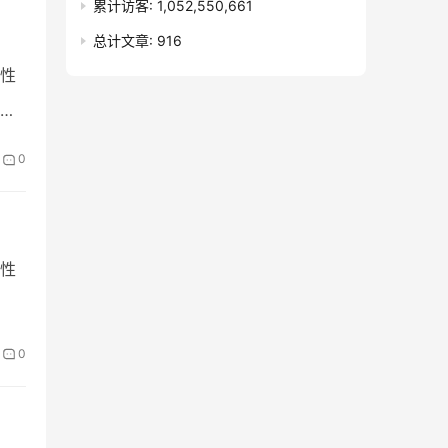
累计访客:
1,052,550,661
总计文章:
916
性
(图
0
性
0