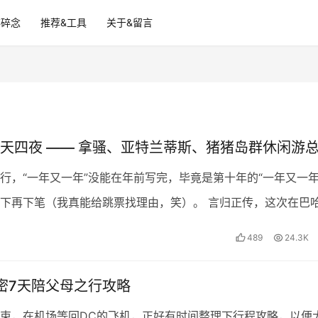
碎碎念
推荐&工具
关于&留言
天四夜 —— 拿骚、亚特兰蒂斯、猪猪岛群休闲游
行，“一年又一年”没能在年前写完，毕竟是第十年的“一年又一年
下再下笔（我真能给跳票找理由，笑）。 言归正传，这次在巴
了五天四夜，加上去年去了隔壁的波多黎各（传送门…
489
24.3K
密7天陪父母之行攻略
束，在机场等回DC的飞机，正好有时间整理下行程攻略，以便