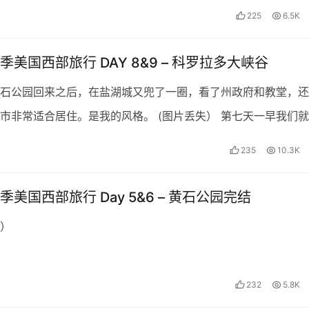
可以说懵懵懂懂，但是这两天呆下来之后，感觉自己是不…
225
6.5K
季美国西部旅行 DAY 8&9 – 科罗拉多大峡谷
石公园回来之后，在盐湖城又兜了一圈，看了州政府和教堂，还
市非常适合居住。是我的风格。 (图片丢失） 第七天一早我们
ound启程Las Vegas，路途共花了八个小…
235
10.3K
美国西部旅行 Day 5&6 – 黄石公园完结
）
232
5.8K