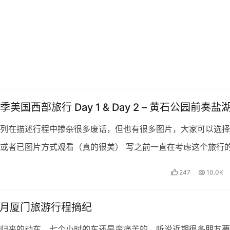
美国西部旅行 Day 1 & Day 2 – 黄石公园前奏盐
列在描述行程中掺杂很多废话，但也有很多图片，大家可以选择
或者已图片方式观看（真的很美） 写之前一直在考虑这个旅行
，之前的打算只是父母来了美国，顺便找个地方去旅游下。…
247
10.0K
年3月厦门旅游行程摘纪
归来的动车，七个小时的车还是蛮痛苦的，听说近期很多朋友要