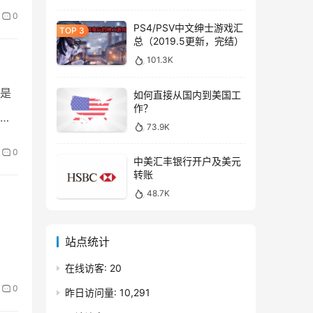
0
PS4/PSV中文绅士游戏汇
总（2019.5更新，完结）
101.3K
是
如何直接从国内到美国工
作？
就搭
73.9K
0
中美汇丰银行开户及美元
转账
48.7K
站点统计
在线访客:
20
0
昨日访问量:
10,291