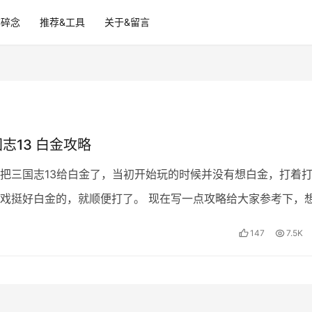
碎碎念
推荐&工具
关于&留言
国志13 白金攻略
把三国志13给白金了，当初开始玩的时候并没有想白金，打着
戏挺好白金的，就顺便打了。 现在写一点攻略给大家参考下，
，不想白的可以有个简单的概念。 游戏本身结构挺简单…
147
7.5K