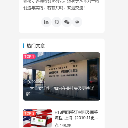
领域寻求新的创业机会。热衷于从零到一的
创造与实践，若有共鸣，欢迎交流！
热门文章
903.4K
十大重要证件，如何在美挂失及更换详
解！
H1B回国签证材料及面签
流程-上海（2019.11更
新）
146.0K