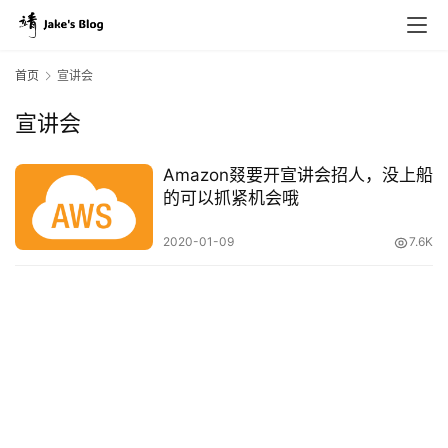
首页
宣讲会
宣讲会
原
创
Amazon叕要开宣讲会招人，没上船
专
的可以抓紧机会哦
栏
2020-01-09
7.6K
行
业
动
态
碎
碎