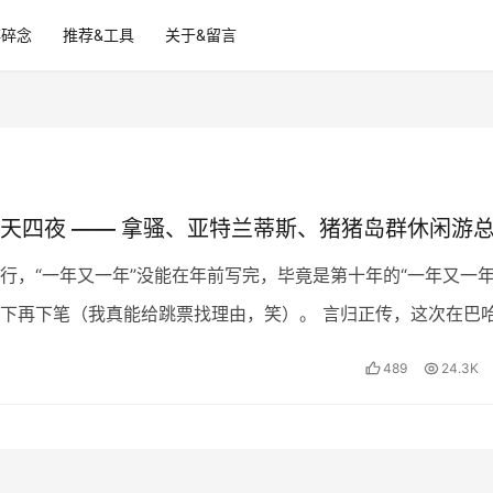
碎碎念
推荐&工具
关于&留言
天四夜 —— 拿骚、亚特兰蒂斯、猪猪岛群休闲游
行，“一年又一年”没能在年前写完，毕竟是第十年的“一年又一年
下再下笔（我真能给跳票找理由，笑）。 言归正传，这次在巴
了五天四夜，加上去年去了隔壁的波多黎各（传送门…
489
24.3K