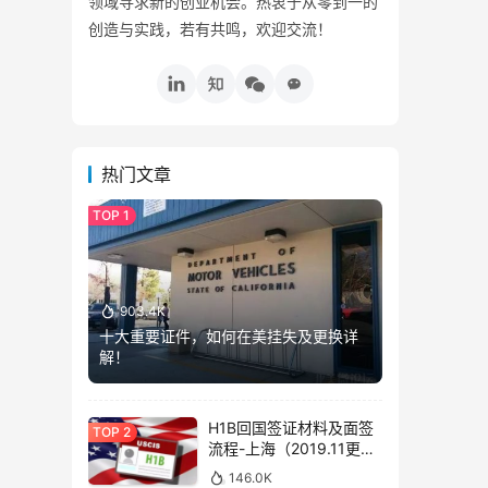
领域寻求新的创业机会。热衷于从零到一的
创造与实践，若有共鸣，欢迎交流！
热门文章
903.4K
十大重要证件，如何在美挂失及更换详
解！
H1B回国签证材料及面签
流程-上海（2019.11更
新）
146.0K