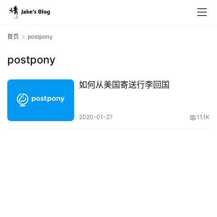
首页
postpony
postpony
原
创
如何从美国寄送行李回国
专
栏
2020-01-27
11.1K
行
业
动
态
碎
碎