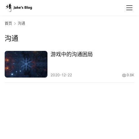
首页
沟通
沟通
原
创
游戏中的沟通困局
专
栏
2020-12-22
9.8K
行
业
动
态
碎
碎