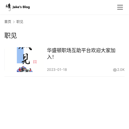
首页
职见
职见
原
创
华盛顿职场互助平台欢迎大家加
专
入！
栏
2023-01-18
2.0K
行
业
动
态
碎
碎