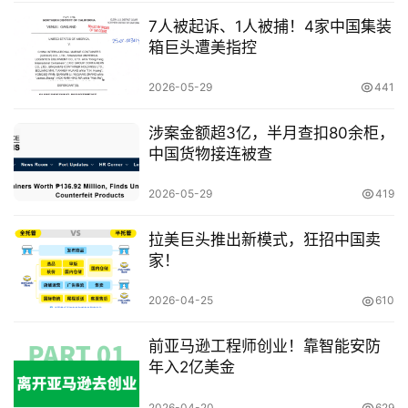
7人被起诉、1人被捕！4家中国集装
关
箱巨头遭美指控
于
&
2026-05-29
441
留
言
涉案金额超3亿，半月查扣80余柜，
中国货物接连被查
2026-05-29
419
拉美巨头推出新模式，狂招中国卖
家！
2026-04-25
610
前亚马逊工程师创业！靠智能安防
年入2亿美金
2026-04-20
629