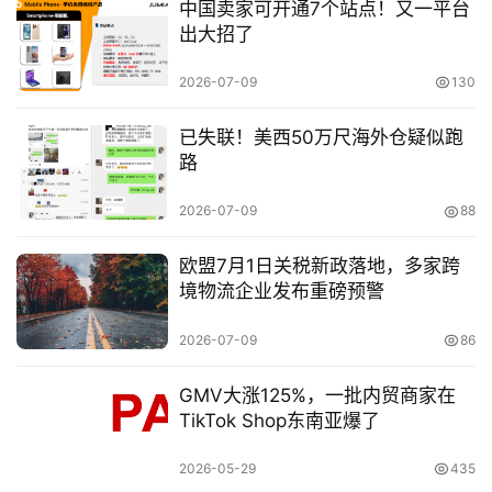
中国卖家可开通7个站点！又一平台
专
出大招了
栏
2026-07-09
130
行
业
已失联！美西50万尺海外仓疑似跑
路
动
态
2026-07-09
88
碎
欧盟7月1日关税新政落地，多家跨
碎
境物流企业发布重磅预警
念
2026-07-09
86
推
登录
注册
荐
GMV大涨125%，一批内贸商家在
&
TikTok Shop东南亚爆了
工
具
2026-05-29
435