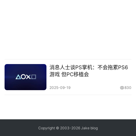
念
推
登录
注册
荐
&
工
具
关
消息人士谈PS掌机：不会拖累PS6
于
游戏 但PC移植会
&
留
2025-09-19
830
言
Copyright © 2003-2026
Jake blog