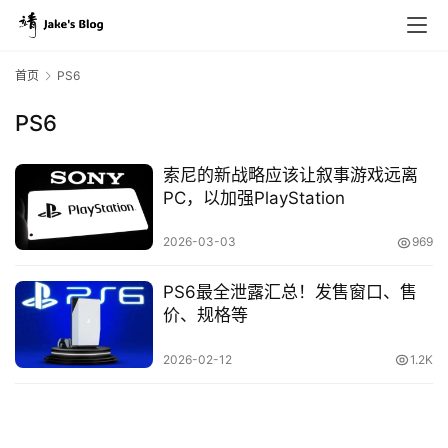
首页
PS6
PS6
原
创
索尼的新战略应该让叙事游戏远离
专
PC，以加强PlayStation
栏
2026-03-03
969
行
PS6最全泄露汇总！发售窗口、售
业
价、规格等
动
态
2026-02-12
1.2K
碎
碎