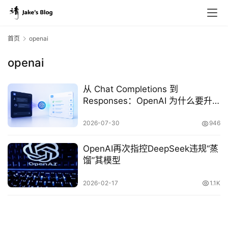
首页
openai
openai
原
创
从 Chat Completions 到
专
Responses：OpenAI 为什么要升
栏
级核心接口？
2026-07-30
946
行
OpenAI再次指控DeepSeek违规“蒸
业
馏”其模型
动
态
2026-02-17
1.1K
碎
碎