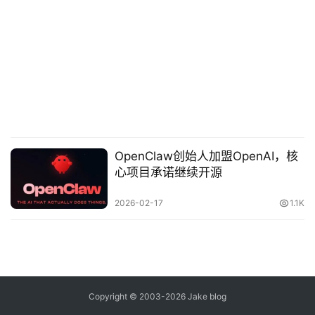
念
推
登录
注册
荐
&
工
具
关
OpenClaw创始人加盟OpenAI，核
于
心项目承诺继续开源
&
留
2026-02-17
1.1K
言
Copyright © 2003-2026
Jake blog