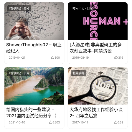
时间印记 · 思考
时间印记 · 日常
ShowerThoughts02 – 职业
[人源星球]非典型码工的多
经纪人
次创业故事–陶靖访谈
2019-04-21
300
2019-08-19
319
时间印记 · 日常
北美攻略
给国内猎头的一些建议 +
大华府地区找工作经验小谈
2021国内面试经历分享（吐
2- 四年之后篇
槽）
2021-10-10
2503
2017-10-11
263