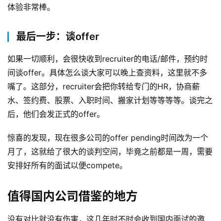
体验非常棒。
最后一步：谈offer
原
创
如果一切顺利，会很快收到recruiter的电话/邮件，预约时
专
间谈offer。具体怎么谈大家可以晚上查资料，这里就不多
栏
嘴了。这部分，recruiter会把你转给专门的HR，协商薪
水、签约费、股票、入职时间、搬家计划等等等等。谈完之
行
后，他们会发正式的offer。
业
动
惊喜的发现，现在很多公司的offer pending时间改为一个
态
月了，这就给了很大的谈判空间，毕竟之前都是一周，需要
安排好所有的面试以便compete。
碎
碎
念
值得国内公司借鉴的地方
推
没有对比就没有伤害，这几年时不时会收到国内面试的邀