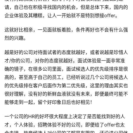
登录
注册
荐
请，自己也在积极寻找国内的机会，但是总体下来，国内的
&
企业体验及其糟糕，让人一开始就不是特别想接offer。
工
具
这就好比相亲，一见面就板着脸，条件再好也不会有什么强
烈的兴趣。
关
于
越是好的公司对待面试者的态度就越好，或者说越是珍惜人
&
才/你的公司，对你的态度就越好。面试体验是一面非常准
留
确的镜子，在很多公司里面，面试候选人的优先级排序是很
言
高的，甚至高于自己的员工，已经听说过几个公司将候选人
的优先级排在客户后面作为第二优先级，这里的理由其实也
很好理解，没有好的新鲜血液就没有未来，即便最终可能不
能够走到一起，留个好印象日后也好相见！
一个公司的HR的好坏很大程度上决定了是否能找到好的人
才，个人体验，招聘体验不好的公司，即便给了offer也太