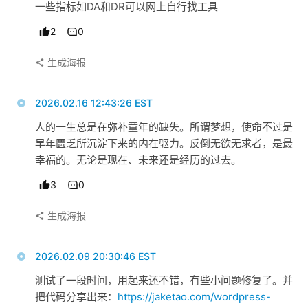
一些指标如DA和DR可以网上自行找工具
碎
碎
2
0
念
生成海报
推
登录
注册
荐
2026.02.16 12:43:26 EST
&
人的一生总是在弥补童年的缺失。所谓梦想，使命不过是
工
早年匮乏所沉淀下来的内在驱力。反倒无欲无求者，是最
具
幸福的。无论是现在、未来还是经历的过去。
3
0
关
于
生成海报
&
留
言
2026.02.09 20:30:46 EST
测试了一段时间，用起来还不错，有些小问题修复了。并
把代码分享出来：
https://jaketao.com/wordpress-